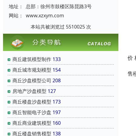
地址：
总部：徐州市鼓楼区陈琵路3号
网站：
www.xzxym.com
本站共被浏览过 5510025 次
价
商丘建筑模型制作
133
商丘城市规划模型
154
售
商丘沙盘模型公司
208
1
房地产沙盘模型
127
商丘楼盘沙盘模型
173
模
商丘智能电子沙盘
197
2
商丘商业建筑模型
160
商丘楼盘销售模型
138