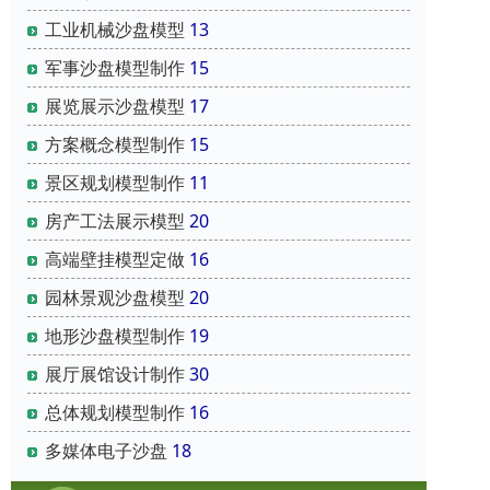
模
工业机械沙盘模型
13
3
军事沙盘模型制作
15
展览展示沙盘模型
17
全
方案概念模型制作
15
4
景区规划模型制作
11
房产工法展示模型
20
模
高端壁挂模型定做
16
5
园林景观沙盘模型
20
地形沙盘模型制作
19
软
展厅展馆设计制作
30
6
总体规划模型制作
16
多媒体电子沙盘
18
优