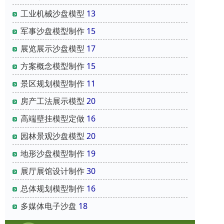
模
工业机械沙盘模型
13
3
军事沙盘模型制作
15
展览展示沙盘模型
17
全
方案概念模型制作
15
4
景区规划模型制作
11
房产工法展示模型
20
模
高端壁挂模型定做
16
5
园林景观沙盘模型
20
地形沙盘模型制作
19
软
展厅展馆设计制作
30
6
总体规划模型制作
16
多媒体电子沙盘
18
优