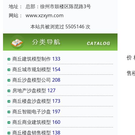
地址：
总部：徐州市鼓楼区陈琵路3号
网站：
www.xzxym.com
本站共被浏览过 5505146 次
价
商丘建筑模型制作
133
商丘城市规划模型
154
售
商丘沙盘模型公司
208
1
房地产沙盘模型
127
商丘楼盘沙盘模型
173
模
商丘智能电子沙盘
197
2
商丘商业建筑模型
160
商丘楼盘销售模型
138