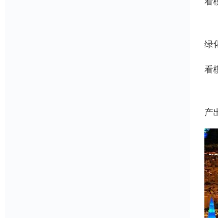
看
我
绿
看
模
产